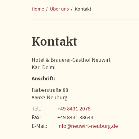
Anfahrt
Home
/
Über uns
/
Kontakt
Jobs
Auszeichnungen
Kontakt
Video
Hotel & Brauerei-Gasthof Neuwirt
Bildergalerie
Karl Deiml
FAQ
Anschrift:
Färberstraße 88
Social Media
86633 Neuburg
Tel.:
+49 8431 2078
Facebook
Fax:
+49 8431 38643
Instagram
E-Mail:
info@neuwirt-neuburg.de