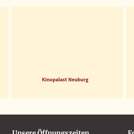
Ki­no­pa­last Neu­burg
Unsere Öffnungszeiten
F