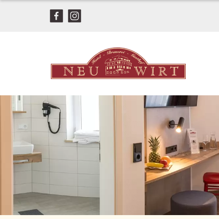
Home
Biergarten
Restaurant
Hotel
Zimmer
Ausflugstipps
Radfahren
Wandern