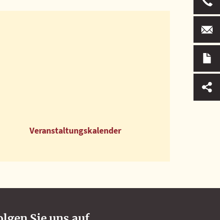
Ver­an­stal­tungs­ka­len­der
olgen Sie uns auf