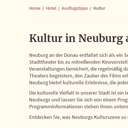
Freizeit
Home
/
Hotel
/
Ausflugstipps
/
Kultur
Kultur
Erholung in der Natur
Kultur in Neuburg
Einkaufen in Neuburg
Neuburg an der Donau entfaltet sich als ein 
Arrangements
Stadttheater bis zu mitreißenden Kinovorstell
Service
Veranstaltungen bereichert, die regelmäßig da
Theaters begeistern, den Zauber des Films 
Aktuelles
Neuburg bietet kulturelle Erlebnisse, die jed
Die kulturelle Vielfalt in unserer Stadt ist e
Gutscheine
Neuburgs und lassen Sie sich von einem Progr
Programminformationen stehen Ihnen untens
Über uns
Entdecken Sie, was Neuburgs Kulturszene so e
FAQ