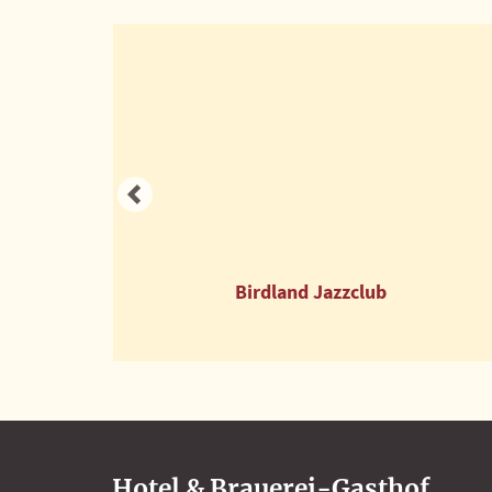
Social Media
Facebook
Instagram
Bird­land Jazz­club
Hotel & Brauerei-Gasthof