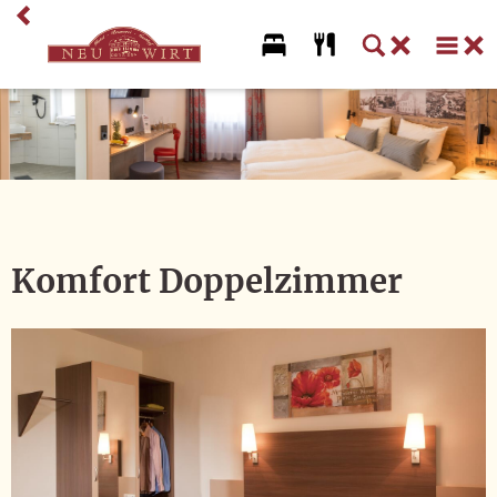
Home
Biergarten
Restaurant
Hotel
Komfort Doppelzimmer
Zimmer
Ausflugstipps
Arrangements
Service