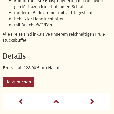
kom­for­ta­bels­te Box­spring­bet­ten mit hoch­wer­ti­
gen Ma­tra­zen für er­hol­sa­men Schlaf
mo­der­ne Ba­de­zim­mer mit viel Ta­ges­licht
be­heiz­ter Hand­tuch­hal­ter
mit Du­sche/WC/Fön
Alle Prei­se sind in­klu­si­ve un­se­rem reich­hal­ti­gen Früh­
stücks­buf­fet!
Details
Preis
ab 128,00 € pro Nacht
Jetzt buchen