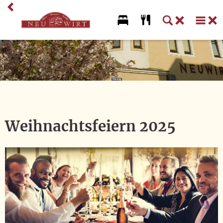
Home
Biergarten
Restaurant
Hotel
Weihnachtsfeiern 2025
Aktuelles
Speisekarte
Buchbare Veranstaltungen
Gutscheine